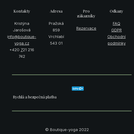
Bout
Kontakty
Adresa
Pro
Odkazy
zákazníky
Kristýna
Pražská
FAQ
Rezervace
Jarošová
859
GDPR
i
nfo@boutique-
Vrchlabí
Obchodní
yoga.cz
543 01
podmínky
+420
7
21 216
742
Rychlá a bezpečná platba
© Boutique-yoga 2022