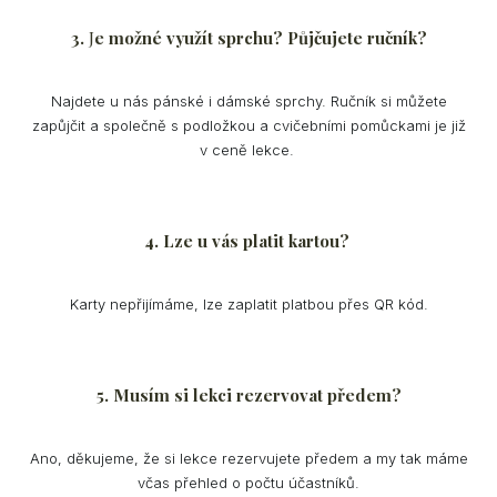
3.
J
e možné využít sprchu? Půjčujete ručník?
Najdete u nás pánské i dámské sprchy. Ručník si můžete
zapůjčit a společně s podložkou a cvičebními pomůckami je již
v ceně lekce.
4.
Lze u vás platit kartou?
Karty nepřijímáme, lze zaplatit platbou přes QR kód.
5.
Musím si lekci rezervovat předem?
Ano, děkujeme, že si lekce rezervujete předem a my tak máme
včas přehled o počtu účastníků.