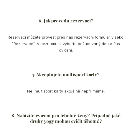
6. Jak provedu rezervaci?
Rezervaci můžete provést přes náš rezervační formulář v sekci
"Rezervace". V seznamu si vyberte požadovaný den a čas
cvičení.
7.
Akceptujete multisport karty?
Ne, multisport karty aktuálně nepřijímáme.
W
8. Nabízíte cvičení pro těhotné ženy? Případně jaké
Bout
druhy yogy mohou cvičit těhotné?