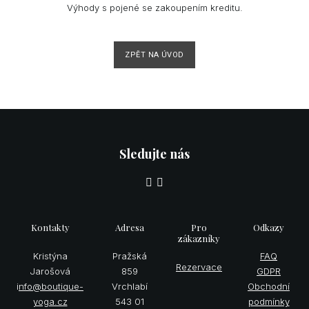
Výhody s pojené se zakoupením kreditu.
ZPĚT NA ÚVOD
Sledujte nás
Kontakty
Adresa
Pro
Odkazy
zákazníky
Kristýna
Pražská
FAQ
Rezervace
Jarošová
859
GDPR
i
nfo@boutique-
Vrchlabí
Obchodní
yoga.cz
543 01
podmínky